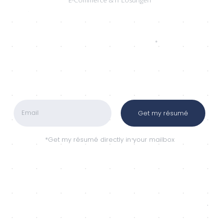
Get my résumé
*Get my résumé directly in your mailbox